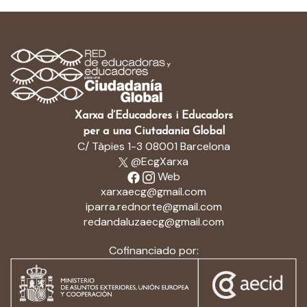
Xarxa d’Educadores i Educadors
per a una Ciutadania Global
C/ Tàpies 1-3 08001 Barcelona
@EcgXarxa
Web
xarxaecg@gmail.com
iparra.rednorte@gmail.com
redandaluzaecg@gmail.com
Cofinanciado por: