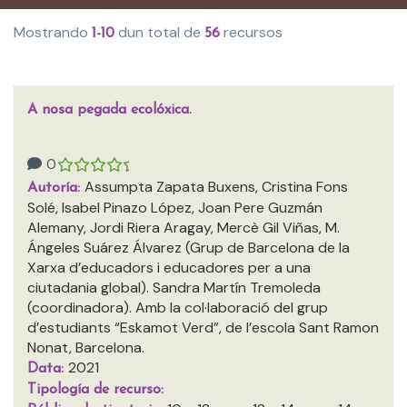
Mostrando
dun total de
recursos
1-10
56
A nosa pegada ecolóxica.
0
Assumpta Zapata Buxens, Cristina Fons
Autoría:
Solé, Isabel Pinazo López, Joan Pere Guzmán
Alemany, Jordi Riera Aragay, Mercè Gil Viñas, M.
Ángeles Suárez Álvarez (Grup de Barcelona de la
Xarxa d’educadors i educadores per a una
ciutadania global). Sandra Martín Tremoleda
(coordinadora). Amb la col·laboració del grup
d’estudiants “Eskamot Verd”, de l’escola Sant Ramon
Nonat, Barcelona.
2021
Data:
Tipología de recurso: