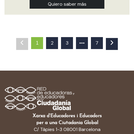
Quiero saber más
2
3
•••
7
1
Xarxa d’Educadores i Educadors
per a una Ciutadania Global
C/ Tàpies 1-3 08001 Barcelona