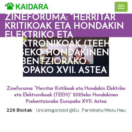
ZINEFORUMA: “HERRITAR
KRITIKOAK ETA HONDAKIN
ELEKTRIKO ETA
ELEKTRONIKOAK (TEEH)”
2025EKO HONDAKINEN
PREBENTZIORAKO
EUROPAKO XVII. ASTEA
Zineforuma: “Herritar Kritikoak eta Hondakin Elektriko
eta Elektronikoak (TEEH)” 2025eko Hondakinen
Prebentziorako Europako XVII. Astea
226 Bisitak
Uncategorized @eu
Partekatu Mezu Hau