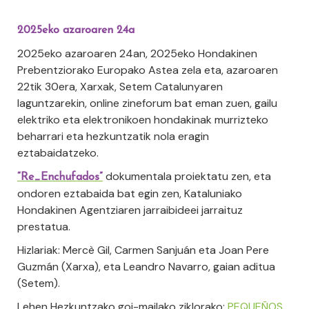
2025eko azaroaren 24a
2025eko azaroaren 24an, 2025eko Hondakinen
Prebentziorako Europako Astea zela eta, azaroaren
22tik 30era, Xarxak, Setem Catalunyaren
laguntzarekin, online zineforum bat eman zuen, gailu
elektriko eta elektronikoen hondakinak murrizteko
beharrari eta hezkuntzatik nola eragin
eztabaidatzeko.
dokumentala proiektatu zen, eta
“Re_Enchufados”
ondoren eztabaida bat egin zen, Kataluniako
Hondakinen Agentziaren jarraibideei jarraituz
prestatua.
Hizlariak: Mercè Gil, Carmen Sanjuán eta Joan Pere
Guzmán (Xarxa), eta Leandro Navarro, gaian aditua
(Setem).
Lehen Hezkuntzako goi-mailako ziklorako:
PEQUEÑOS