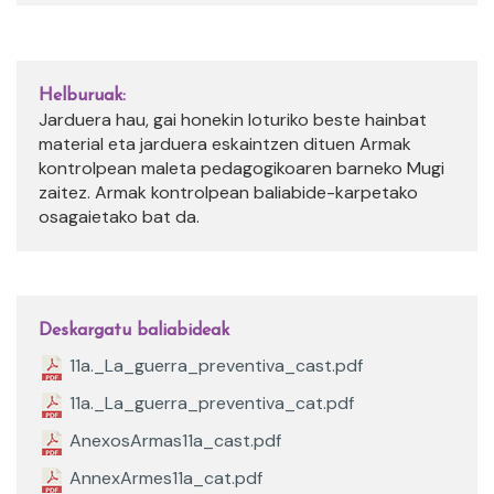
Helburuak:
Jarduera hau, gai honekin loturiko beste hainbat
material eta jarduera eskaintzen dituen Armak
kontrolpean maleta pedagogikoaren barneko Mugi
zaitez. Armak kontrolpean baliabide-karpetako
osagaietako bat da.
Deskargatu baliabideak
11a._La_guerra_preventiva_cast.pdf
11a._La_guerra_preventiva_cat.pdf
AnexosArmas11a_cast.pdf
AnnexArmes11a_cat.pdf