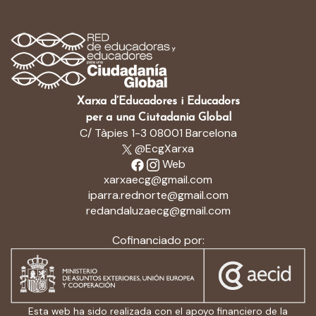
Xarxa d’Educadores i Educadors
per a una Ciutadania Global
C/ Tàpies 1-3 08001 Barcelona
@EcgXarxa
Web
xarxaecg@gmail.com
iparra.rednorte@gmail.com
redandaluzaecg@gmail.com
Cofinanciado por:
Esta web ha sido realizada con el apoyo financiero de la