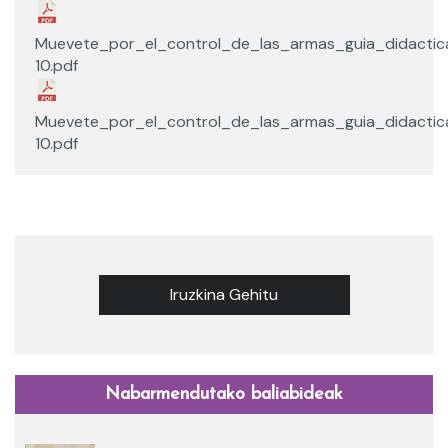
Muevete_por_el_control_de_las_armas_guia_didactic
10.pdf
Muevete_por_el_control_de_las_armas_guia_didactic
10.pdf
Iruzkina Gehitu
Nabarmendutako baliabideak