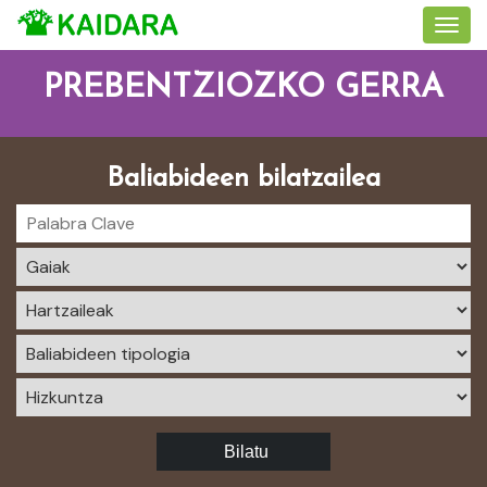
PREBENTZIOZKO GERRA
Baliabideen bilatzailea
Bilatu