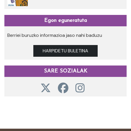
Egon eguneratuta
Berriei buruzko informazioa jaso nahi baduzu
HARPIDETU BULETINA
SARE SOZIALAK