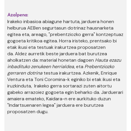
Azalpena:
Irakeko inbasioa abiagune hartuta, jarduera honen
helburua AEBen segurtasun dotrinaz hausnarketa
egitea eta, areago, "prebentziozko gerra" kontzeptuaz
gogoeta kritikoa egitea. Horra iristeko, prentsako bi
etak ikusi eta testuak irakurtzea proposatzen
da. Aldez aurretik beste jarduera bat burutzea
aholkatzen da: material honetan dagoen
Hauta ezazu
inbadituko zenukeen herrialdea
, eta
Prebentziozko
gerraren dotrina
testua irakurtzea. Azkenik, Enrique
Ventura eta Toni Coromina-k eginiko bi etak ikusi eta
iruzkinduta, Irakeko gerra sortarazi zuten aitortu
gabeko arrazoiez gogoeta egin beharko da. Jarduerari
amaiera emateko, Kaidara-n ere aurkituko duzun
"Indartsuenaren legea" jarduera ere burutzea
proposatzen dugu.