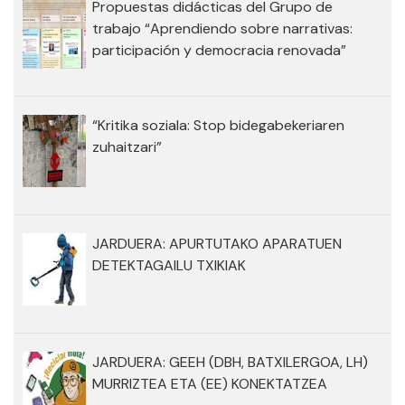
Propuestas didácticas del Grupo de
trabajo “Aprendiendo sobre narrativas:
participación y democracia renovada”
“Kritika soziala: Stop bidegabekeriaren
zuhaitzari”
JARDUERA: APURTUTAKO APARATUEN
DETEKTAGAILU TXIKIAK
JARDUERA: GEEH (DBH, BATXILERGOA, LH)
MURRIZTEA ETA (EE) KONEKTATZEA