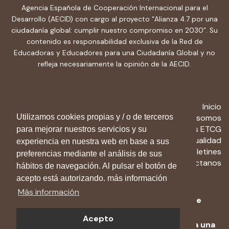
Agencia Española de Cooperación Internacional para el
Desarrollo (AECID) con cargo al proyecto “Alianza 4.7 por una
ciudadanía global: cumplir nuestro compromiso en 2030”. Su
contenido es responsabilidad exclusiva de la Red de
Educadoras y Educadores para una Ciudadanía Global y no
refleja necesariamente la opinión de la AECID.
Inicio
Utilizamos cookies propias y / o de terceros
Quiénes somos
Recursos ETCG
para mejorar nuestros servicios y su
Actualidad
experiencia en nuestra web en base a sus
Boletines
preferencias mediante el análisis de sus
Contactanos
hábitos de navegación. Al pulsar el botón de
acepto está autorizando. más información
Más información
Aviso Legal
-
Política de privacidad
-
Política de
cookies
Acepto
© 2024 Red de Educadoras y Educadores para una