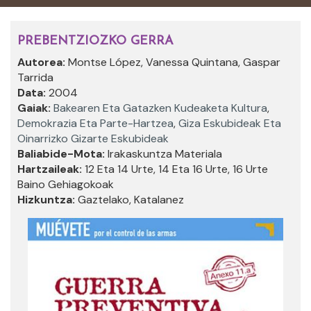
PREBENTZIOZKO GERRA
Autorea:
Montse López, Vanessa Quintana, Gaspar
Tarrida
Data:
2004
Gaiak:
Bakearen Eta Gatazken Kudeaketa Kultura
,
Demokrazia Eta Parte-Hartzea
,
Giza Eskubideak Eta
Oinarrizko Gizarte Eskubideak
Baliabide-Mota:
Irakaskuntza Materiala
Hartzaileak:
12 Eta 14 Urte, 14 Eta 16 Urte, 16 Urte
Baino Gehiagokoak
Hizkuntza:
Gaztelako, Katalanez