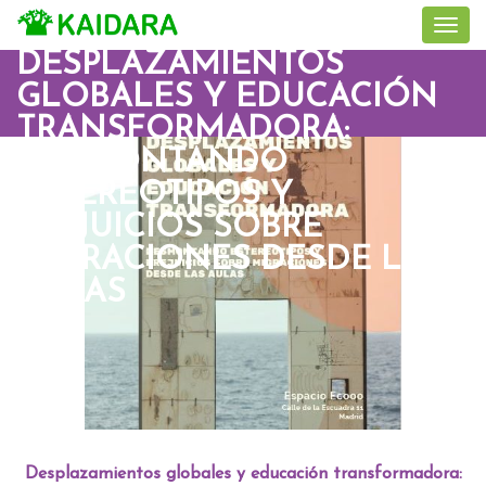
DESPLAZAMIENTOS
GLOBALES Y EDUCACIÓN
TRANSFORMADORA:
DESMONTANDO
ESTEREOTIPOS Y
PREJUICIOS SOBRE
MIGRACIONES DESDE LAS
AULAS
Desplazamientos globales y educación transformadora: