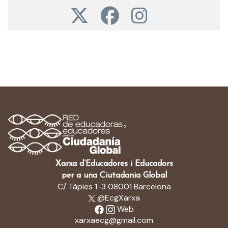
Xarxa d’Educadores i Educadors
per a una Ciutadania Global
C/ Tàpies 1-3 08001 Barcelona
@EcgXarxa
Web
xarxaecg@gmail.com