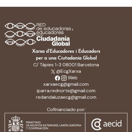
Xarxa d’Educadores i Educadors
per a una Ciutadania Global
C/ Tàpies 1-3 08001 Barcelona
@EcgXarxa
Web
xarxaecg@gmail.com
iparra.rednorte@gmail.com
redandaluzaecg@gmail.com
Cofinanciado por: