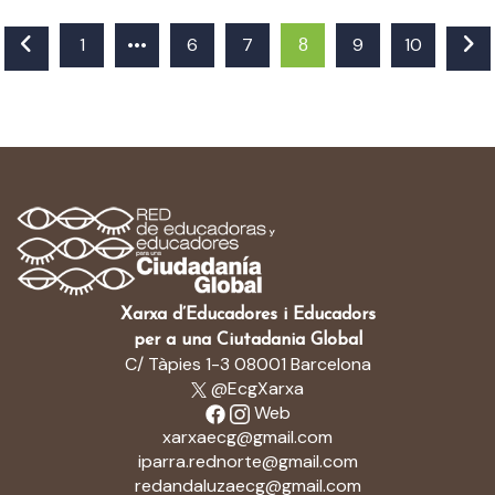
1
•••
6
7
9
10
8
Xarxa d’Educadores i Educadors
per a una Ciutadania Global
C/ Tàpies 1-3 08001 Barcelona
@EcgXarxa
Web
xarxaecg@gmail.com
iparra.rednorte@gmail.com
redandaluzaecg@gmail.com