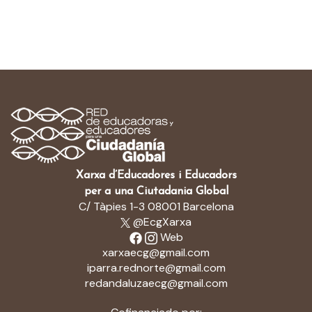
Xarxa d’Educadores i Educadors
per a una Ciutadania Global
C/ Tàpies 1-3 08001 Barcelona
@EcgXarxa
Web
xarxaecg@gmail.com
iparra.rednorte@gmail.com
redandaluzaecg@gmail.com