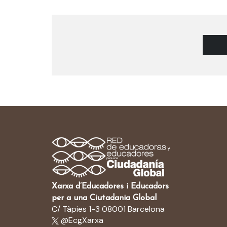
Xarxa d’Educadores i Educadors
per a una Ciutadania Global
C/ Tàpies 1-3 08001 Barcelona
@EcgXarxa