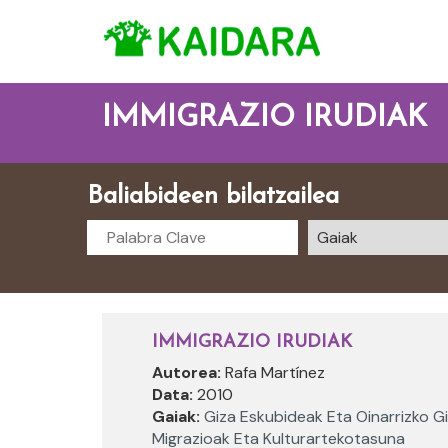
IMMIGRAZIO IRUDIAK
Baliabideen bilatzailea
IMMIGRAZIO IRUDIAK
Autorea:
Rafa Martínez
Data:
2010
Gaiak:
Giza Eskubideak Eta Oinarrizko G
Migrazioak Eta Kulturartekotasuna