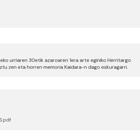
0eko urriaren 30etik azaroaren 1era arte eginiko Herritargo
ztu zen eta horren memoria Kaidara-n dago eskuragarri.
S.pdf