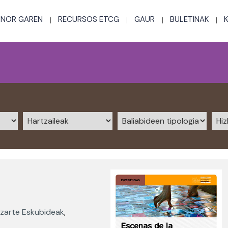
NOR GAREN
RECURSOS ETCG
GAUR
BULETINAK
izarte Eskubideak
,