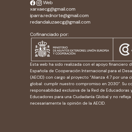
Web
xarxaecg@gmail.com
iparra.rednorte@gmail.com
redandaluzaecg@gmail.com
Cofinanciado por:
Esta web ha sido realizada con el apoyo financiero d
Española de Cooperación Internacional para el Desa
(AECID) con cargo al proyecto “Alianza 4.7 por una 
global: cumplir nuestro compromiso en 2030”. Su c
responsabilidad exclusiva de la Red de Educadoras 
Educadores para una Ciudadanía Global y no refleja
necesariamente la opinión de la AECID.