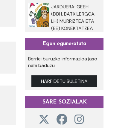
JARDUERA: GEEH
(DBH, BATXILERGOA,
LH) MURRIZTEA ETA
(EE) KONEKTATZEA
Egon eguneratuta
Berriei buruzko informazioa jaso
nahi baduzu
HARPIDETU BULETINA
SARE SOZIALAK