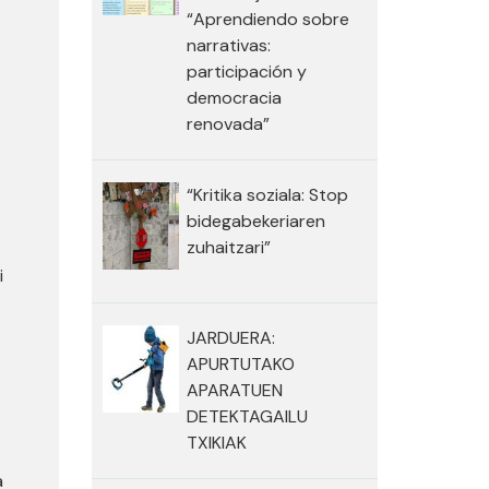
“Aprendiendo sobre
narrativas:
participación y
democracia
renovada”
“Kritika soziala: Stop
bidegabekeriaren
zuhaitzari”
i
JARDUERA:
APURTUTAKO
APARATUEN
DETEKTAGAILU
TXIKIAK
a