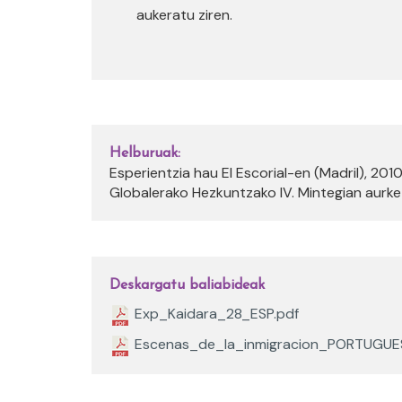
aukeratu ziren.
Helburuak:
Esperientzia hau El Escorial-en (Madril), 201
Globalerako Hezkuntzako IV. Mintegian aurke
Deskargatu baliabideak
Exp_Kaidara_28_ESP.pdf
Escenas_de_la_inmigracion_PORTUGUE