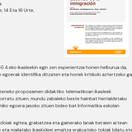
a
e, 14 Eta 16 Urte,
) 4.eko ikasleekin egin zen esperientzia honen helburua da,
 egoerak identifika ditzaten eta horiek kritikoki aztertzeko ga
izeneko proposamen didaktiko telematikoan ikasleek
jorratu zituen, mundu zabaleko beste hainbat herrialdetako
niko egoera jasoko zituen bideo bat Informatika eskolan
idoiak egitea, grabatzea eta gainerako lanak beraien artean
eta mailatako ikaskideei emaitza erakusteko tokiak bilatu et