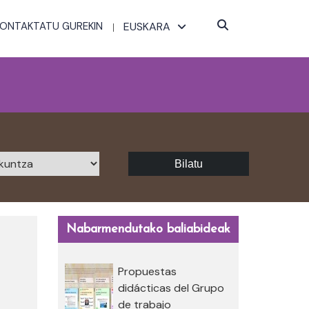
KONTAKTATU GUREKIN
EUSKARA
Bilatu
Nabarmendutako baliabideak
Propuestas
didácticas del Grupo
de trabajo