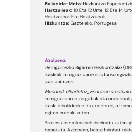
Baliabide-Mota:
Hezkuntza Esperientzi
Hartzaileak:
10 Eta 12 Urte, 12 Eta 14 Urt
Hezitzaileak Eta Hezitzaileak
Hizkuntza:
Gaztelako, Portugesa
Azalpena:
Derrigorrezko Bigarren Hezkuntzako (DBH
ikasleek immigrazioarekin loturiko egiazko
izan daitezen.
Munduak elkarlotuz_Enararen ametsak
immigrazioaren zergatiak eta ondorioak 
ikasle adinkideekin eta, ondoren, atzema
egitea erabaki zuten.
Prozesu osoa ikasleek diseinatu zuten, g
banatuta. Azkenean, beste hainbat talde 