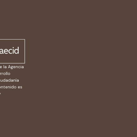
e la Agencia
rrollo
ciudadanía
ontenido es
y