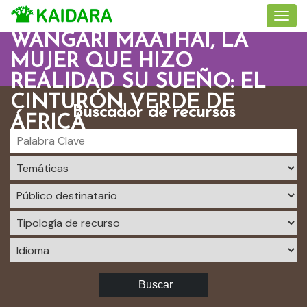
WANGARI MAATHAI, LA
MUJER QUE HIZO
REALIDAD SU SUEÑO: EL
CINTURÓN VERDE DE
Buscador de recursos
ÁFRICA
Buscar