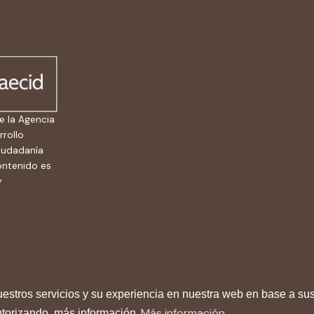
e la Agencia
rrollo
ciudadanía
ontenido es
y
uestros servicios y su experiencia en nuestra web en base a sus
ca de cookies
© 2024 Red de Educadora
Más información
autorizando. más información