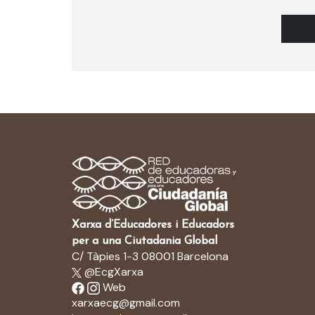
Xarxa d’Educadores i Educadors
per a una Ciutadania Global
C/ Tàpies 1-3 08001 Barcelona
@EcgXarxa
Web
xarxaecg@gmail.com