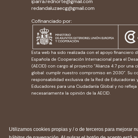
iparra.rednorte@gmail.com
redandaluzaecg@gmail.com
Cofinanciado por:
Esta web ha sido realizada con el apoyo financiero d
Española de Cooperación Internacional para el Desa
(AECID) con cargo al proyecto “Alianza 4.7 por una 
global: cumplir nuestro compromiso en 2030”. Su c
responsabilidad exclusiva de la Red de Educadoras 
Educadores para una Ciudadanía Global y no refleja
necesariamente la opinión de la AECID.
Utilizamos cookies propias y / o de terceros para mejorar n
Aviso Legal
-
Política de privacidad
-
Políti
hábitos de navegación. Al pulsar el botón de acepto está 