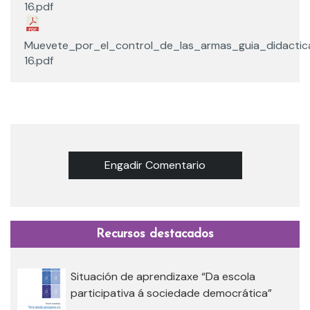
16.pdf
Muevete_por_el_control_de_las_armas_guia_didactic
16.pdf
Engadir Comentario
Recursos destacados
Situación de aprendizaxe “Da escola
participativa á sociedade democrática”