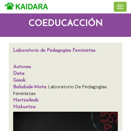
COEDUCACCIÓN
Laboratorio de Pedagogías Feministas
Autorea:
Data:
Gaiak:
Laboratorio De Pedagogías
Baliabide-Mota:
Feministas
Hartzaileak:
Hizkuntza: