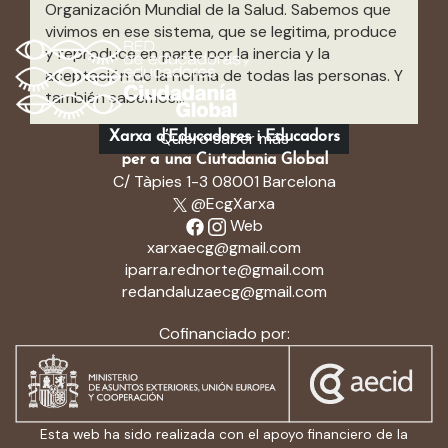
Organización Mundial de la Salud. Sabemos que
vivimos en ese sistema, que se legitima, produce
y reproduce en parte por la inercia y la
aceptación de la norma de todas las personas. Y
también sabemos...
Quiero saber más
Xarxa d’Educadores i Educadors
per a una Ciutadania Global
C/ Tàpies 1-3 08001 Barcelona
@EcgXarxa
Web
xarxaecg@gmail.com
iparra.rednorte@gmail.com
redandaluzaecg@gmail.com
Cofinanciado por:
Esta web ha sido realizada con el apoyo financiero de la