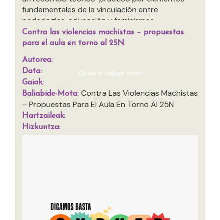
fundamentales de la vinculación entre
pedadogías, educación y feminismos
interseccionales. Matrícula gratuita. Fechas: 20,
Contra las violencias machistas – propuestas
22, 27 y 29 de abril, 4, 6, 10, 11, 14 y 18 de mayo.
para el aula en torno al 25N
Cada ponente...
Autorea:
Data:
Quiero saber más
Gaiak:
Contra Las Violencias Machistas
Baliabide-Mota:
– Propuestas Para El Aula En Torno Al 25N
Hartzaileak:
Hizkuntza: