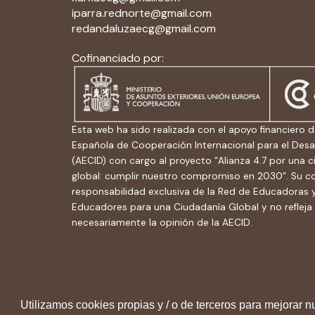
iparra.rednorte@gmail.com
redandaluzaecg@gmail.com
Cofinanciado por:
Esta web ha sido realizada con el apoyo financiero d
Española de Cooperación Internacional para el Desa
(AECID) con cargo al proyecto “Alianza 4.7 por una 
global: cumplir nuestro compromiso en 2030”. Su c
responsabilidad exclusiva de la Red de Educadoras 
Educadores para una Ciudadanía Global y no refleja
necesariamente la opinión de la AECID.
Utilizamos cookies propias y / o de terceros para mejorar n