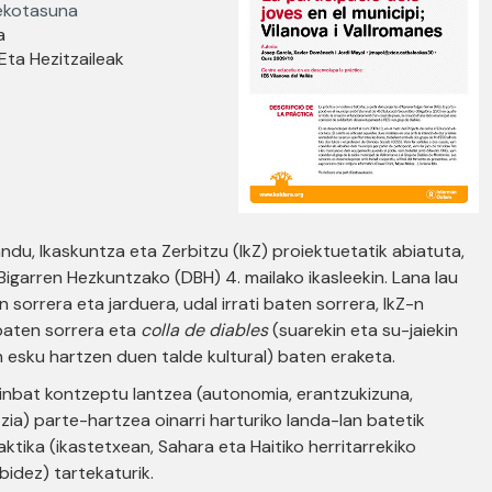
tekotasuna
a
 Eta Hezitzaileak
ndu, Ikaskuntza eta Zerbitzu (IkZ) proiektuetatik abiatuta,
Bigarren Hezkuntzako (DBH) 4. mailako ikasleekin. Lana lau
 sorrera eta jarduera, udal irrati baten sorrera, IkZ-n
baten sorrera eta
colla de diables
(suarekin eta su-jaiekin
n esku hartzen duen talde kultural) baten eraketa.
hainbat kontzeptu lantzea (autonomia, erantzukizuna,
ia) parte-hartzea oinarri harturiko landa-lan batetik
ktika (ikastetxean, Sahara eta Haitiko herritarrekiko
idez) tartekaturik.