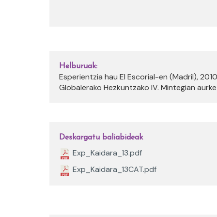
Helburuak:
Esperientzia hau El Escorial-en (Madril), 201
Globalerako Hezkuntzako IV. Mintegian aurke
Deskargatu baliabideak
Exp_Kaidara_13.pdf
Exp_Kaidara_13CAT.pdf