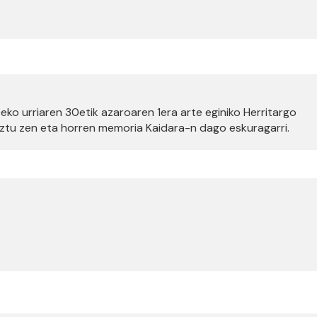
0eko urriaren 30etik azaroaren 1era arte eginiko Herritargo
ztu zen eta horren memoria Kaidara-n dago eskuragarri.