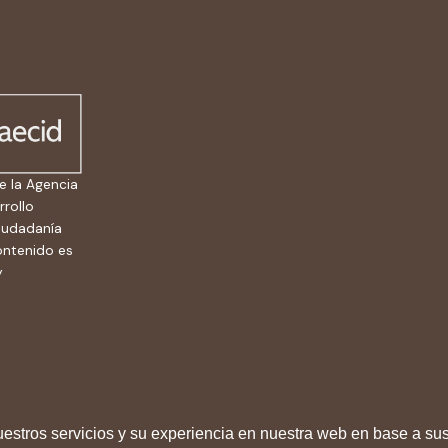
e la Agencia
rrollo
ciudadanía
ontenido es
y
uestros servicios y su experiencia en nuestra web en base a sus