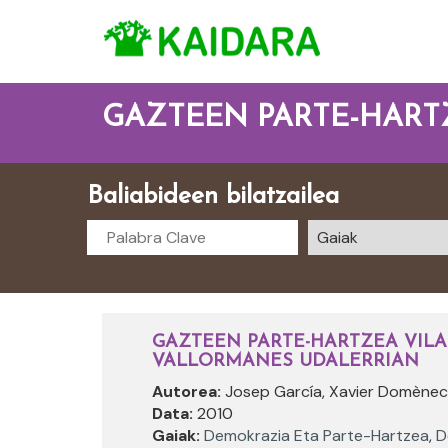
GAZTEEN PARTE-HART
Baliabideen bilatzailea
GAZTEEN PARTE-HARTZEA VILA
VALLORMANES UDALERRIAN
Autorea:
Josep García, Xavier Domènec
Data:
2010
Gaiak:
Demokrazia Eta Parte-Hartzea
,
D