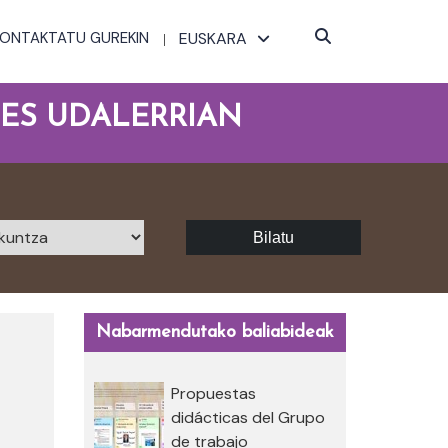
KONTAKTATU GUREKIN
EUSKARA
ES UDALERRIAN
Bilatu
Nabarmendutako baliabideak
Propuestas
didácticas del Grupo
de trabajo