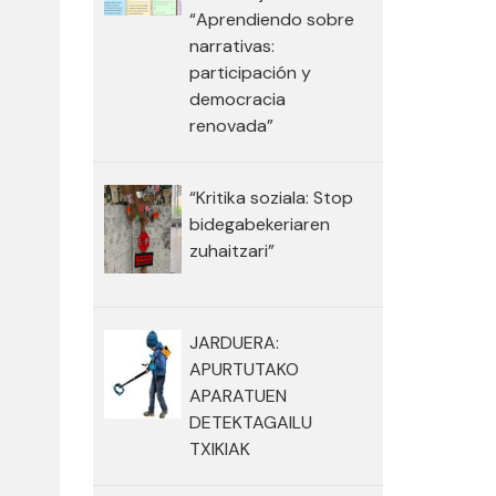
“Aprendiendo sobre
narrativas:
participación y
democracia
renovada”
“Kritika soziala: Stop
bidegabekeriaren
zuhaitzari”
JARDUERA:
APURTUTAKO
APARATUEN
DETEKTAGAILU
TXIKIAK