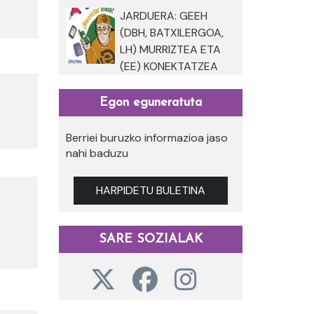
JARDUERA: GEEH
(DBH, BATXILERGOA,
LH) MURRIZTEA ETA
(EE) KONEKTATZEA
Egon eguneratuta
Berriei buruzko informazioa jaso
nahi baduzu
HARPIDETU BULETINA
SARE SOZIALAK