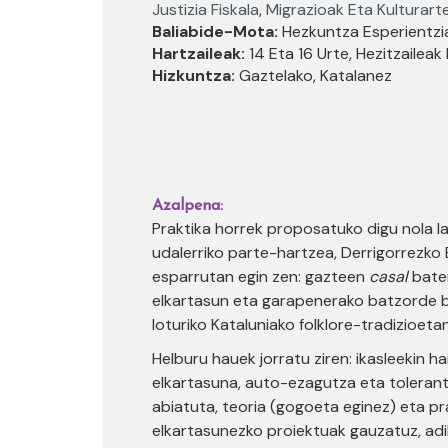
Justizia Fiskala
,
Migrazioak Eta Kulturar
Baliabide-Mota:
Hezkuntza Esperientzi
Hartzaileak:
14 Eta 16 Urte, Hezitzaileak
Hizkuntza:
Gaztelako, Katalanez
Azalpena:
Praktika horrek proposatuko digu nola la
udalerriko parte-hartzea, Derrigorrezko 
esparrutan egin zen: gazteen
casal
baten
elkartasun eta garapenerako batzorde 
loturiko Kataluniako folklore-tradizioeta
Helburu hauek jorratu ziren: ikasleekin 
elkartasuna, auto-ezagutza eta tolerantz
abiatuta, teoria (gogoeta eginez) eta pra
elkartasunezko proiektuak gauzatuz, adib