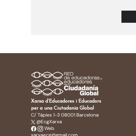
Xarxa d’Educadores i Educadors
per a una Ciutadania Global
C/ Tàpies 1-3 08001 Barcelona
@EcgXarxa
Web
xarxaecg@gmail.com