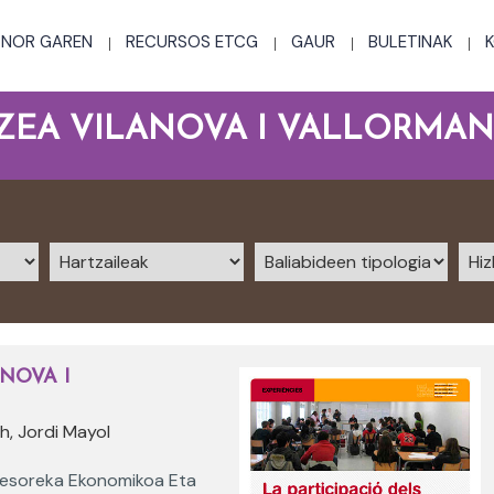
NOR GAREN
RECURSOS ETCG
GAUR
BULETINAK
ZEA VILANOVA I VALLORMAN
NOVA I
h, Jordi Mayol
esoreka Ekonomikoa Eta