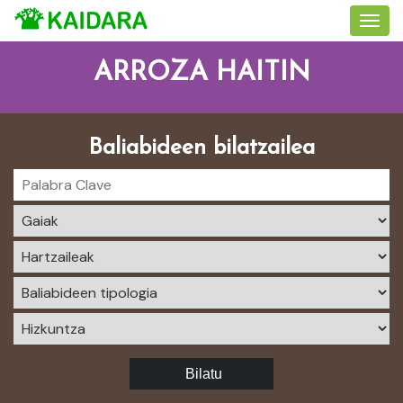
ARROZA HAITIN
Baliabideen bilatzailea
Bilatu