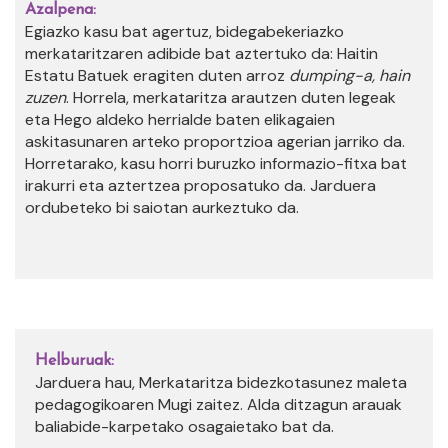
Azalpena:
Egiazko kasu bat agertuz, bidegabekeriazko
merkataritzaren adibide bat aztertuko da: Haitin
Estatu Batuek eragiten duten arroz
dumping-a, hain
zuzen
. Horrela, merkataritza arautzen duten legeak
eta Hego aldeko herrialde baten elikagaien
askitasunaren arteko proportzioa agerian jarriko da.
Horretarako, kasu horri buruzko informazio-fitxa bat
irakurri eta aztertzea proposatuko da. Jarduera
ordubeteko bi saiotan aurkeztuko da.
Helburuak:
Jarduera hau, Merkataritza bidezkotasunez maleta
pedagogikoaren Mugi zaitez. Alda ditzagun arauak
baliabide-karpetako osagaietako bat da.