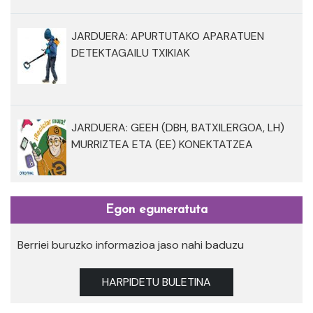
JARDUERA: APURTUTAKO APARATUEN
DETEKTAGAILU TXIKIAK
JARDUERA: GEEH (DBH, BATXILERGOA, LH)
MURRIZTEA ETA (EE) KONEKTATZEA
Egon eguneratuta
Berriei buruzko informazioa jaso nahi baduzu
HARPIDETU BULETINA