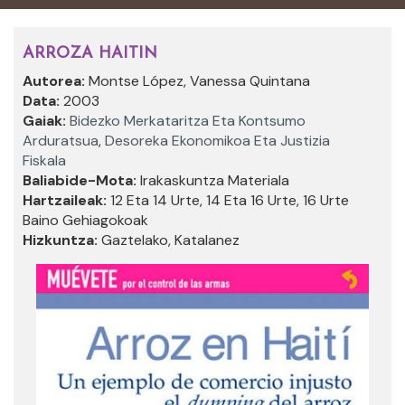
ARROZA HAITIN
Autorea:
Montse López, Vanessa Quintana
Data:
2003
Gaiak:
Bidezko Merkataritza Eta Kontsumo
Arduratsua
,
Desoreka Ekonomikoa Eta Justizia
Fiskala
Baliabide-Mota:
Irakaskuntza Materiala
Hartzaileak:
12 Eta 14 Urte, 14 Eta 16 Urte, 16 Urte
Baino Gehiagokoak
Hizkuntza:
Gaztelako, Katalanez