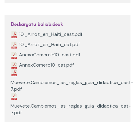
Deskargatu baliabideak
10._Arroz_en_Haiti_cast.pdf
10._Arroz_en_Haiti_cat.pdf
AnexoComercio10_cast.pdf
AnnexComerc10_cat.pdf
Muevete.Cambiemos_las_reglas_guia_didactica_cast-
7.pdf
Muevete.Cambiemos_las_reglas_guia_didactica_cat-
7.pdf