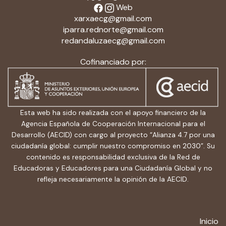
Web
xarxaecg@gmail.com
iparra.rednorte@gmail.com
redandaluzaecg@gmail.com
Cofinanciado por:
Esta web ha sido realizada con el apoyo financiero de la
Agencia Española de Cooperación Internacional para el
Desarrollo (AECID) con cargo al proyecto “Alianza 4.7 por una
ciudadanía global: cumplir nuestro compromiso en 2030”. Su
contenido es responsabilidad exclusiva de la Red de
Educadoras y Educadores para una Ciudadanía Global y no
refleja necesariamente la opinión de la AECID.
Inicio