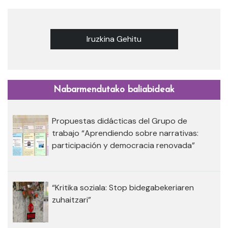
Iruzkina Gehitu
Nabarmendutako baliabideak
Propuestas didácticas del Grupo de
trabajo “Aprendiendo sobre narrativas:
participación y democracia renovada”
“Kritika soziala: Stop bidegabekeriaren
zuhaitzari”