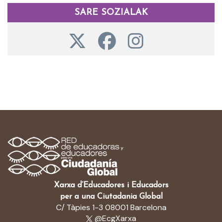
SARE SOZIALAK
Xarxa d’Educadores i Educadors
per a una Ciutadania Global
C/ Tàpies 1-3 08001 Barcelona
@EcgXarxa