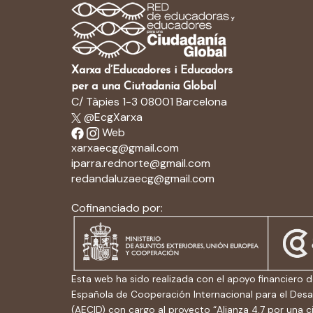
Xarxa d’Educadores i Educadors
per a una Ciutadania Global
C/ Tàpies 1-3 08001 Barcelona
@EcgXarxa
Web
xarxaecg@gmail.com
iparra.rednorte@gmail.com
redandaluzaecg@gmail.com
Cofinanciado por:
Esta web ha sido realizada con el apoyo financiero d
Española de Cooperación Internacional para el Desa
(AECID) con cargo al proyecto “Alianza 4.7 por una 