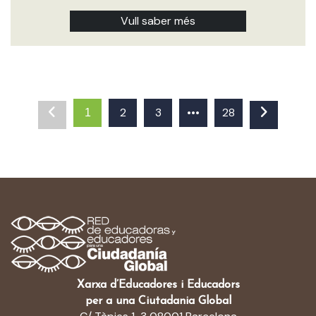
Vull saber més
2
3
•••
28
1
Xarxa d’Educadores i Educadors
per a una Ciutadania Global