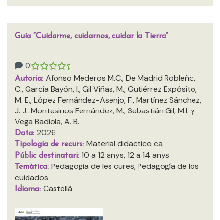
Guía “Cuidarme, cuidarnos, cuidar la Tierra”
0
Afonso Mederos M.C., De Madrid Robleño,
Autoria:
C., García Bayón, I., Gil Viñas, M., Gutiérrez Expósito,
M. E., López Fernández-Asenjo, F., Martínez Sánchez,
J. J., Montesinos Fernández, M.; Sebastián Gil, M.I. y
Vega Badiola, A. B.
2026
Data:
Material didactico ca
Tipologia de recurs:
10 a 12 anys, 12 a 14 anys
Públic destinatari:
Pedagogia de les cures, Pedagogía de los
Temàtica:
cuidados
Castellà
Idioma: