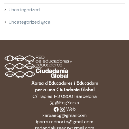
Uncategorized
Uncategorized @ca
Xarxa d’Educadores i Educadors
per a una Ciutadania Global
C/ Tàpies 1-3 08001 Barcelona
@EcgXarxa
Web
xarxaecg@gmail.com
iparra.rednorte@gmail.com
redandaluzaecg@gmail.com