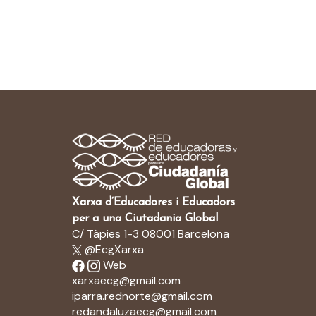
Xarxa d’Educadores i Educadors
per a una Ciutadania Global
C/ Tàpies 1-3 08001 Barcelona
@EcgXarxa
Web
xarxaecg@gmail.com
iparra.rednorte@gmail.com
redandaluzaecg@gmail.com