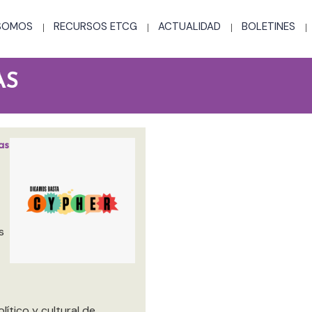
 SOMOS
RECURSOS ETCG
ACTUALIDAD
BOLETINES
AS
as
s
ítico y cultural de