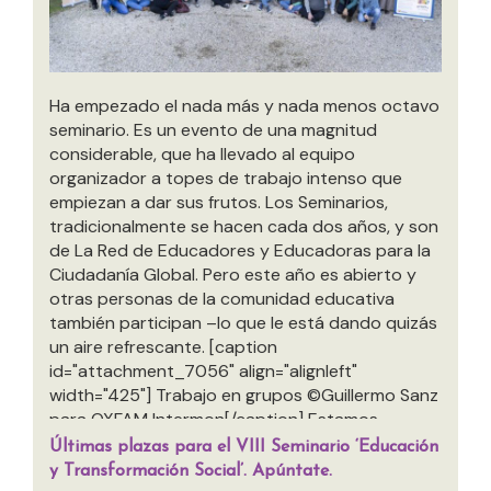
Ha empezado el nada más y nada menos octavo
seminario. Es un evento de una magnitud
considerable, que ha llevado al equipo
organizador a topes de trabajo intenso que
empiezan a dar sus frutos. Los Seminarios,
tradicionalmente se hacen cada dos años, y son
de La Red de Educadores y Educadoras para la
Ciudadanía Global. Pero este año es abierto y
otras personas de la comunidad educativa
también participan –lo que le está dando quizás
un aire refrescante. [caption
id="attachment_7056" align="alignleft"
width="425"] Trabajo en grupos ©Guillermo Sanz
para OXFAM Intermon[/caption] Estamos
teniendo unas ponencias y actividades de lujo.
Últimas plazas para el VIII Seminario ‘Educación
Esta mañana, Rafael Díaz Salazar, que ya
y Transformación Social’. Apúntate.