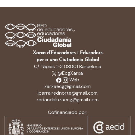
Xarxa d’Educadores i Educadors
per a una Ciutadania Global
C/ Tàpies 1-3 08001 Barcelona
@EcgXarxa
Web
xarxaecg@gmail.com
iparra.rednorte@gmail.com
redandaluzaecg@gmail.com
Cofinanciado por: