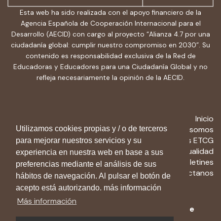
Esta web ha sido realizada con el apoyo financiero de la
Agencia Española de Cooperación Internacional para el
Desarrollo (AECID) con cargo al proyecto “Alianza 4.7 por una
ciudadanía global: cumplir nuestro compromiso en 2030”. Su
contenido es responsabilidad exclusiva de la Red de
Educadoras y Educadores para una Ciudadanía Global y no
refleja necesariamente la opinión de la AECID.
Inicio
Utilizamos cookies propias y / o de terceros
Quiénes somos
Recursos ETCG
para mejorar nuestros servicios y su
Actualidad
experiencia en nuestra web en base a sus
Boletines
preferencias mediante el análisis de sus
Contactanos
hábitos de navegación. Al pulsar el botón de
acepto está autorizando. más información
Más información
Aviso Legal
-
Política de privacidad
-
Política de
cookies